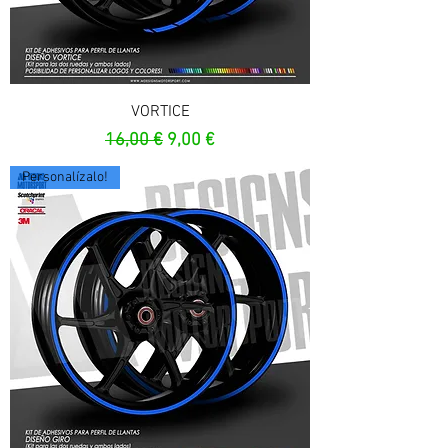
VORTICE
Prezzo regolare
Prezzo scontato
16,00 €
9,00 €
Personalízalo!