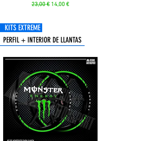
Prezzo regolare
Prezzo scontato
23,00 €
14,00 €
 EXTREME
PERFIL + INTERIOR DE LLANTAS