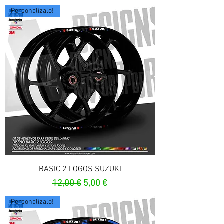
Personalízalo!
BASIC 2 LOGOS SUZUKI
Prezzo regolare
Prezzo scontato
12,00 €
5,00 €
Personalízalo!