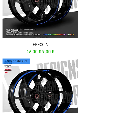
FRECCIA
Prezzo regolare
Prezzo scontato
16,00 €
9,00 €
Personalízalo!