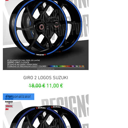
GIRO 2 LOGOS SUZUKI
Prezzo regolare
Prezzo scontato
18,00 €
11,00 €
Personalízalo!