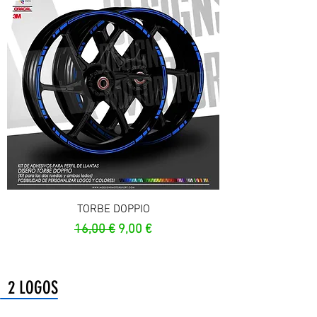
TORBE DOPPIO
Prezzo regolare
Prezzo scontato
16,00 €
9,00 €
2 LOGOS