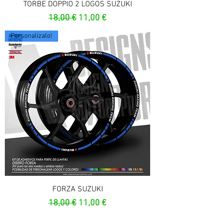
TORBE DOPPIO 2 LOGOS SUZUKI
Prezzo regolare
Prezzo scontato
18,00 €
11,00 €
Personalízalo!
FORZA SUZUKI
Prezzo regolare
Prezzo scontato
18,00 €
11,00 €