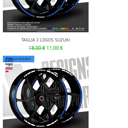
TAGLIA 2 LOGOS SUZUKI
Prezzo regolare
Prezzo scontato
18,00 €
11,00 €
Personalízalo!