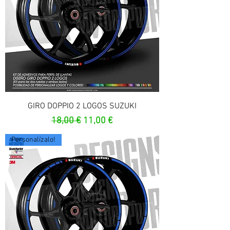
GIRO DOPPIO 2 LOGOS SUZUKI
Prezzo regolare
Prezzo scontato
18,00 €
11,00 €
Personalízalo!