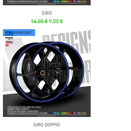
GIRO
Prezzo regolare
Prezzo scontato
16,00 €
9,00 €
Personalízalo!
GIRO DOPPIO