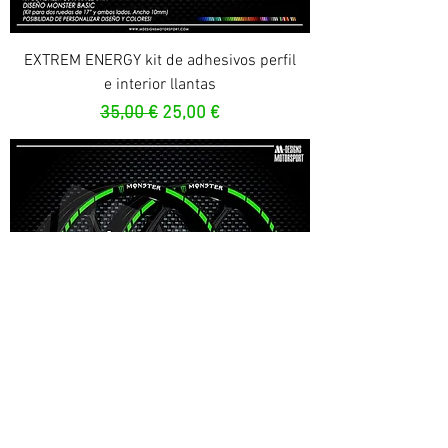
EXTREM ENERGY kit de adhesivos perfil
e interior llantas
Prezzo regolare
Prezzo scontato
35,00 €
25,00 €