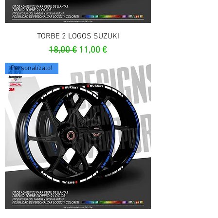
TORBE 2 LOGOS SUZUKI
Prezzo regolare
Prezzo scontato
18,00 €
11,00 €
Personalízalo!