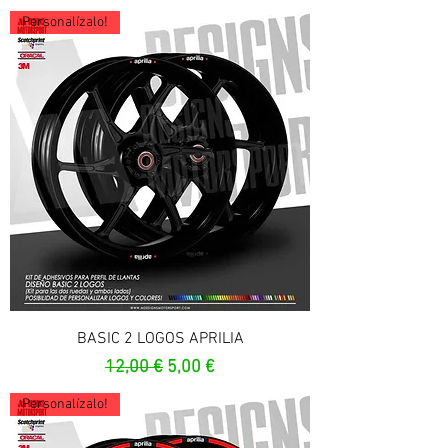
Personalízalo!
BASIC 2 LOGOS APRILIA
Prezzo regolare
Prezzo scontato
12,00 €
5,00 €
Personalízalo!