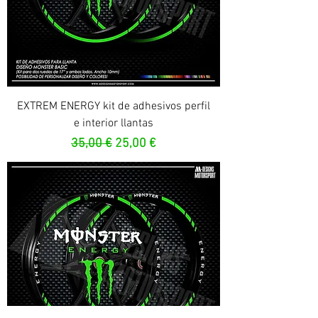
EXTREM ENERGY kit de adhesivos perfil
e interior llantas
Prezzo regolare
Prezzo scontato
35,00 €
25,00 €