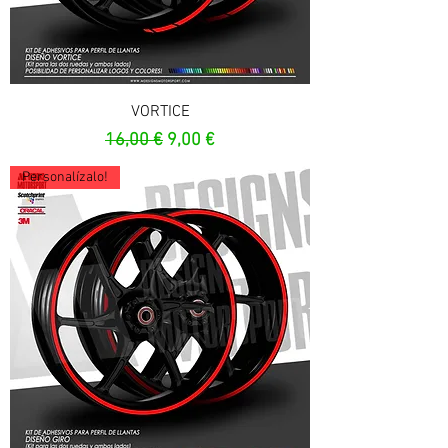
VORTICE
Prezzo regolare
Prezzo scontato
16,00 €
9,00 €
Personalízalo!