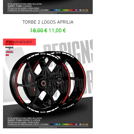
TORBE 2 LOGOS APRILIA
Prezzo regolare
Prezzo scontato
18,00 €
11,00 €
Personalízalo!