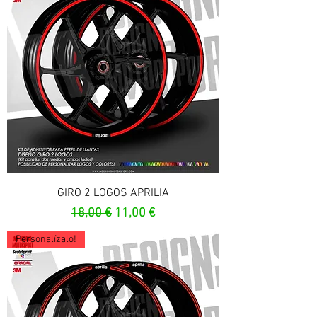
GIRO 2 LOGOS APRILIA
Prezzo regolare
Prezzo scontato
18,00 €
11,00 €
Personalízalo!