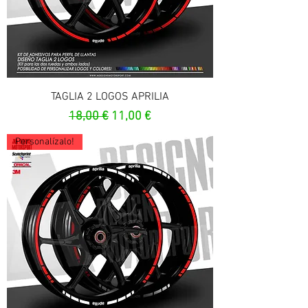
TAGLIA 2 LOGOS APRILIA
Prezzo regolare
Prezzo scontato
18,00 €
11,00 €
Personalízalo!