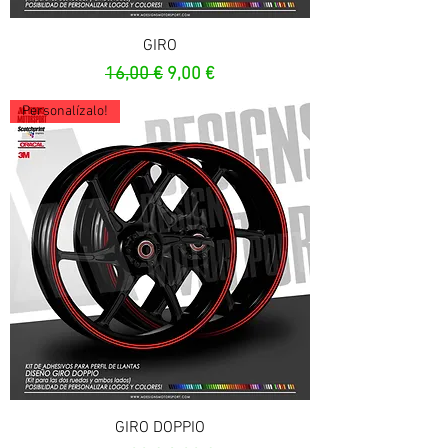
GIRO
Prezzo regolare
Prezzo scontato
16,00 €
9,00 €
Personalízalo!
GIRO DOPPIO