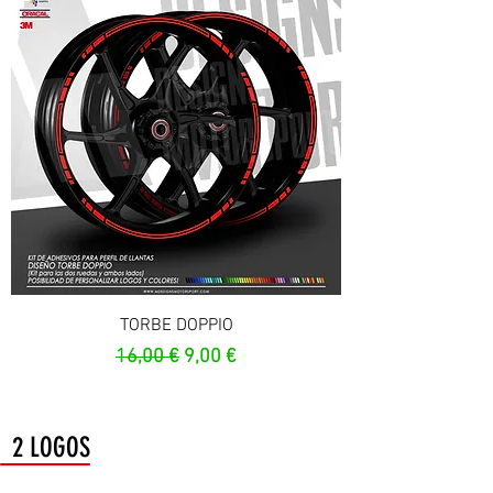
TORBE DOPPIO
Prezzo regolare
Prezzo scontato
16,00 €
9,00 €
2 LOGOS