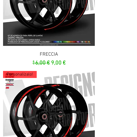
FRECCIA
Prezzo regolare
Prezzo scontato
16,00 €
9,00 €
Personalízalo!