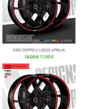
GIRO DOPPIO 2 LOGOS APRILIA
Prezzo regolare
Prezzo scontato
18,00 €
11,00 €
Personalízalo!