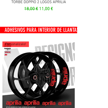
TORBE DOPPIO 2 LOGOS APRILIA
Prezzo regolare
Prezzo scontato
18,00 €
11,00 €
OS PARA INTERIOR DE LLANTAS
Personalízalo!