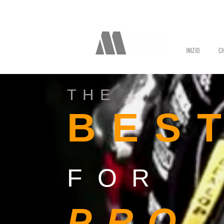
INIZIO
CH
THE
BES
FOR
PRO