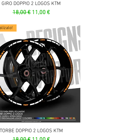
Vista rapida
GIRO DOPPIO 2 LOGOS KTM
Prezzo regolare
Prezzo scontato
18,00 €
11,00 €
lízalo!
Vista rapida
TORBE DOPPIO 2 LOGOS KTM
Prezzo regolare
Prezzo scontato
18,00 €
11,00 €