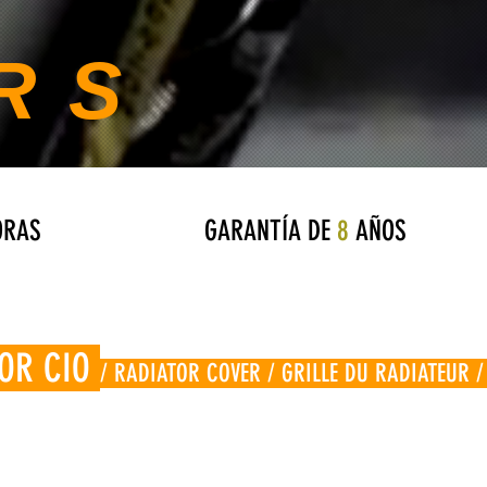
RS
RAS
GARANTÍA DE
8
AÑOS
DOR CIO
/ RADIATOR COVER / GRILLE DU RADIATEUR /