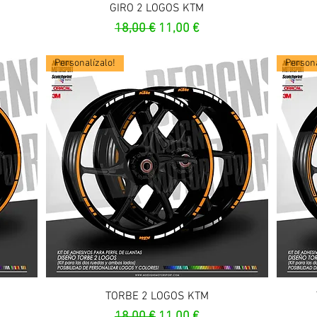
Vista rapida
GIRO 2 LOGOS KTM
ato
Prezzo regolare
Prezzo scontato
18,00 €
11,00 €
Personalízalo!
Persona
Vista rapida
TORBE 2 LOGOS KTM
ato
Prezzo regolare
Prezzo scontato
18,00 €
11,00 €