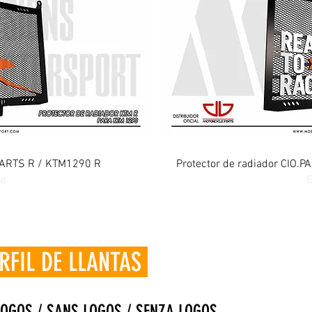
ida
Vi
.PARTS R / KTM1290 R
Protector de radiador CIO
to
E
 DE LLANTAS
LOGOS / SANS LOGOS / SENZA LOGOS