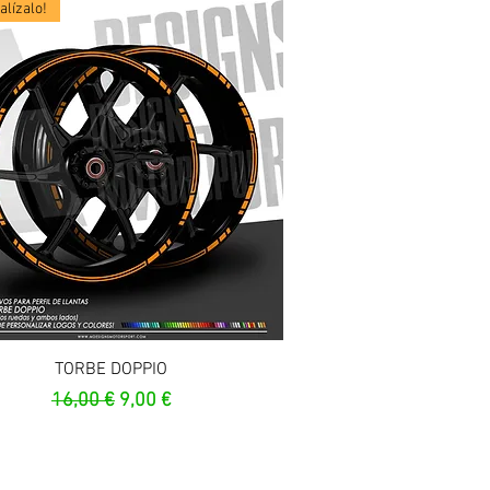
lízalo!
Vista rapida
TORBE DOPPIO
Prezzo regolare
Prezzo scontato
16,00 €
9,00 €