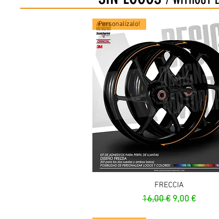
Personalízalo!
Vista rapida
FRECCIA
Prezzo regolare
Prezzo scon
16,00 €
9,00 €