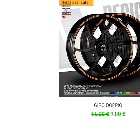
Personalízalo!
Vista rapida
GIRO DOPPIO
Prezzo regolare
Prezzo scon
16,00 €
9,00 €