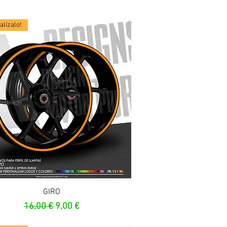
lízalo!
Vista rapida
GIRO
Prezzo regolare
Prezzo scontato
16,00 €
9,00 €