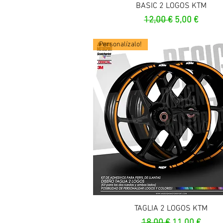
Vista rapida
BASIC 2 LOGOS KTM
Prezzo regolare
Prezzo scont
12,00 €
5,00 €
Personalízalo!
Vista rapida
TAGLIA 2 LOGOS KTM
Prezzo regolare
Prezzo scont
18,00 €
11,00 €