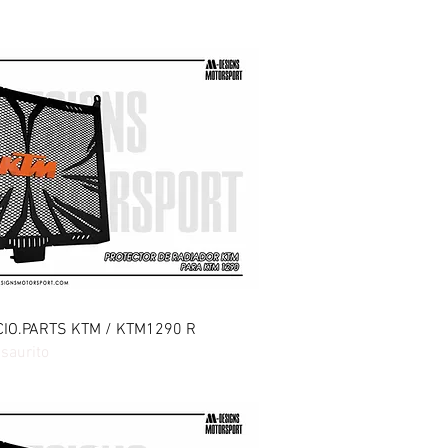
sta rapida
r CIO.PARTS KTM / KTM1290 R
saurito