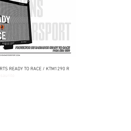
sta rapida
.PARTS READY TO RACE / KTM1290 R
saurito