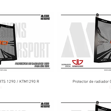
ida
Vi
PARTS 1290 / KTM1290 R
Protector de radiado
to
E