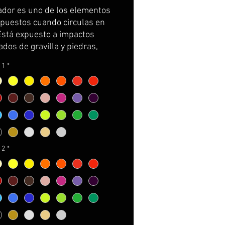
iador es uno de los elementos
puestos cuando circulas en
Está expuesto a impactos
dos de gravilla y piedras,
s e incluso pájaros.
¡Es
 1
*
orio protegerlo!.
con una de nuestros
ores de radiador exclusivos:
, cambia el look, combina el
 con tu moto y
¡te
izamos que tu moto no pasará
 2
*
rcibida!.