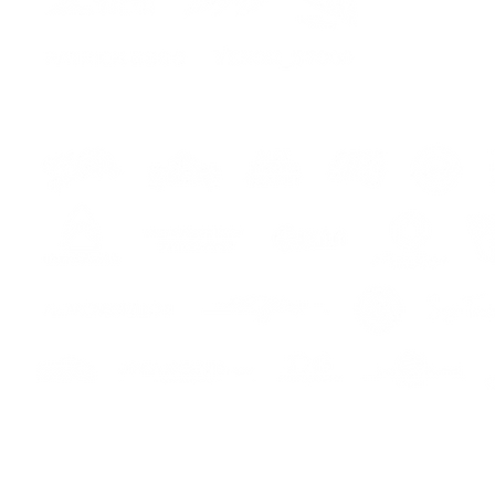
i
s
Sicuro pagamento online