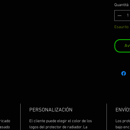
Quantità
Esaurito
Av
PERSONALIZACIÓN
ENVÍO
ricado
El cliente puede elegir el color de los
Los prot
resado
logos del protector de radiador. La
bajo en