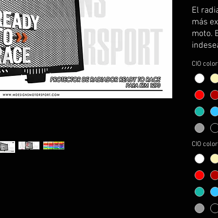
El rad
más ex
moto. 
indesea
insecto
CIO color
obligat
Hazlo 
protect
protege
diseño
garant
CIO color
desape