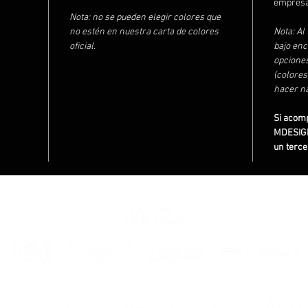
empresa
Nota: no se pueden elegir colores que
no estén en nuestra carta de colores
Nota: Al
oficial.
bajo enc
opciones
(colore
hacer na
Si acom
MDESIGN
un terce