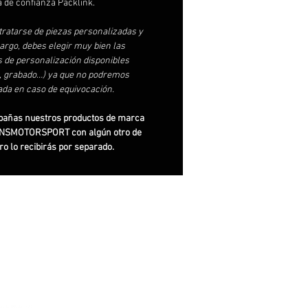
 de confianza Packlink.
 tratarse de piezas personalizadas y
argo, debes elegir muy bien las
 de personalización disponibles
s, grabado…) ya que no podremos
da en caso de equivocación.
pañas nuestros productos de marca
SMOTORSPORT con algún otro de
ro lo recibirás por separado.