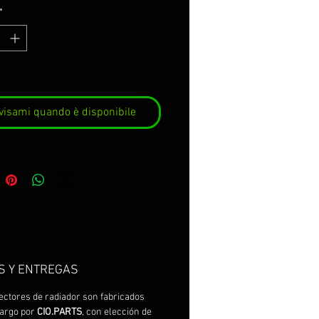
*
visami quando è disponibile
S Y ENTREGAS
ectores de radiador son fabricados
cargo por
CIO.PARTS
, con elección de