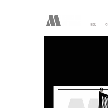
INIZIO
CH