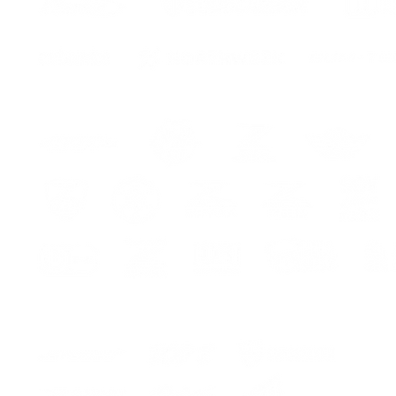
re
e
e