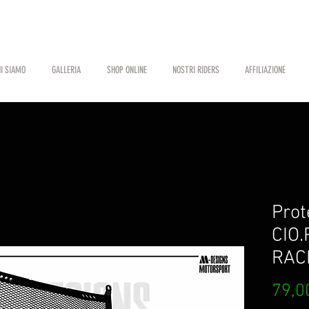
I SIAMO
GALLERIA
SHOP ONLINE
NOSTRI RIDERS
AFFILIAZIONE
Prot
CIO
RAC
79,0