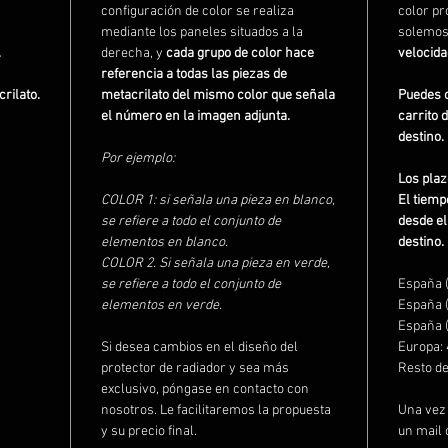
configuración de color se realiza
color pro
mediante los paneles situados a la
solemos
.
derecha, y
cada grupo de color hace
velocida
referencia a todas las piezas de
rilato.
metacrilato del mismo color que señala
Puedes c
el número en la imagen adjunta.
carrito 
destino.
Por ejemplo:
Los plaz
COLOR 1: si señala una pieza en blanco,
El tiemp
se refiere a todo el conjunto de
desde el
elementos en blanco.
destino.
COLOR 2. Si señala una pieza en verde,
se refiere a todo el conjunto de
España (
elementos en verde.
España 
España 
Si desea cambios en el diseño del
Europa:
protector de radiador y sea más
Resto d
exclusivo, póngase en contacto con
nosotros. Le facilitaremos la propuesta
Una vez 
y su precio final.
un mail 