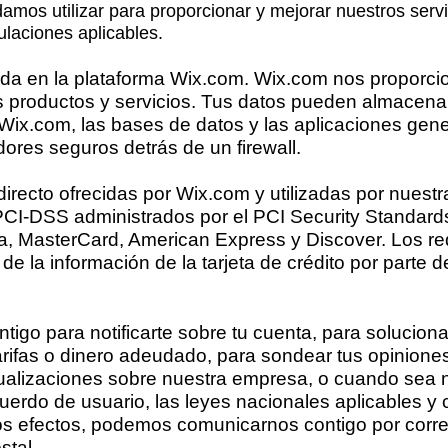
amos utilizar para proporcionar y mejorar nuestros serv
ulaciones aplicables.
da en la plataforma Wix.com. Wix.com nos proporcio
s productos y servicios. Tus datos pueden almacenar
ix.com, las bases de datos y las aplicaciones gen
ores seguros detrás de un firewall.
irecto ofrecidas por Wix.com y utilizadas por nuest
PCI-DSS administrados por el PCI Security Standard
, MasterCard, American Express y Discover. Los r
de la información de la tarjeta de crédito por parte 
go para notificarte sobre tu cuenta, para solucion
tarifas o dinero adeudado, para sondear tus opinione
tualizaciones sobre nuestra empresa, o cuando sea 
uerdo de usuario, las leyes nacionales aplicables y
s efectos, podemos comunicarnos contigo por correo
stal.