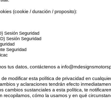
okies (cookie / duración / proposito):
D} Sesión Seguridad
-ID} Sesión Seguridad
guridad
te Seguridad
icac
ión
de los miembros del sitio (que están conectados)
os tus datos, contáctenos a
info@mdesignsmotorsp
de modificar esta política de privacidad en cualquie
 cambios y aclaraciones tendrán efecto inmediatame
s cambios sustanciales a esta política, te notificar
n recopilamos, cómo la usamos y en qué circunstan