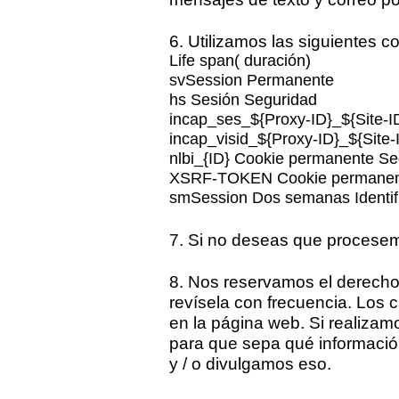
6. Utilizamos las siguientes co
Life span( duración)
svSession Permanente
hs Sesión Seguridad
incap_ses_${Proxy-ID}_${Site-I
incap_visid_${Proxy-ID}_${Site
nlbi_{ID} Cookie permanente Se
XSRF-TOKEN Cookie permanen
smSession Dos semanas Identif
7. Si no deseas que procesem
8. Nos reservamos el derecho 
revísela con frecuencia. Los
en la página web. Si realizamo
para que sepa qué informació
y / o divulgamos eso.