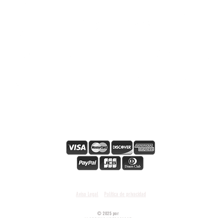
i
s
Sicuro pagamento online
Condiciones y términos generales
Aviso Legal
Política de privacidad
© 2025 por