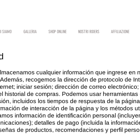
I SIAMO
GALLERIA
SHOP ONLINE
NOSTRI RIDERS
AFFILIAZIONE
d
almacenamos cualquier información que ingrese en n
Además, recogemos la dirección de protocolo de Inter
rnet; iniciar sesión; dirección de correo electrónico
el historial de compras. Podemos usar herramientas 
sión, incluidos los tiempos de respuesta de la página,
rmación de interacción de la página y los métodos ut
amos información de identificación personal (incluy
icaciones); detalles de pago (incluida la información 
señas de productos, recomendaciones y perfil perso