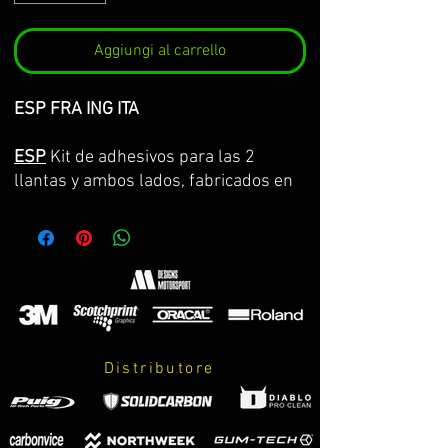
Aggiungi al carrello
ESP FRA ING ITA
ESP
Kit de adhesivos para las 2
llantas y ambos lados, fabricados en
vinilo Premium de la máxima calidad.
Lo servimos por partes completas,
con la curvatura de la llanta y con
transportador para facilitar su
colocación. GARANTIA DE
CONSERVACION DE COLOR, ASPECTO
Y DIMENSIONES DURANTE 8 AÑOS.
Distributore
El kit incluye:
-adhesivos.
-instrucciones de cuidados y montaje.