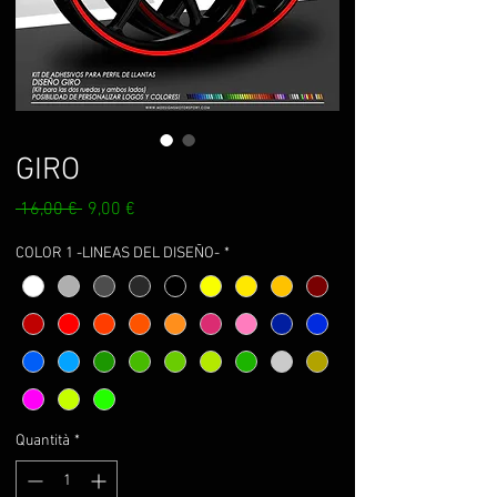
GIRO
Prezzo
Prezzo
 16,00 € 
9,00 €
regolare
scontato
COLOR 1 -LINEAS DEL DISEÑO-
*
Quantità
*