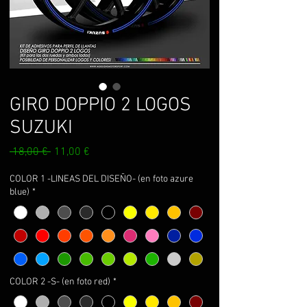
GIRO DOPPIO 2 LOGOS
SUZUKI
Prezzo
Prezzo
 18,00 € 
11,00 €
regolare
scontato
COLOR 1 -LINEAS DEL DISEÑO- (en foto azure
blue)
*
COLOR 2 -S- (en foto red)
*