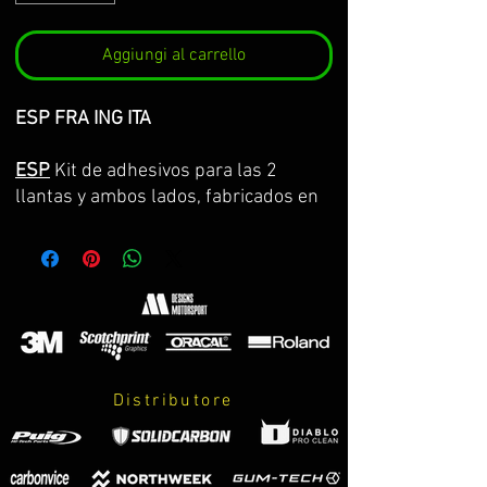
Aggiungi al carrello
ESP FRA ING ITA
ESP
Kit de adhesivos para las 2
llantas y ambos lados, fabricados en
vinilo Premium de la máxima calidad.
Lo servimos por partes completas,
con la curvatura de la llanta y con
transportador para facilitar su
colocación. GARANTIA DE
CONSERVACION DE COLOR, ASPECTO
Y DIMENSIONES DURANTE 8 AÑOS.
Distributore
El kit incluye:
-adhesivos.
-instrucciones de cuidados y montaje.