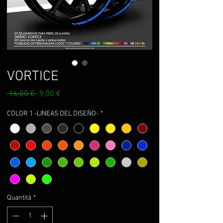
VORTICE
Prezzo
Prezzo
 16,00 € 
9,00 €
regolare
scontato
COLOR 1 -LINEAS DEL DISEÑO-
*
Quantità
*