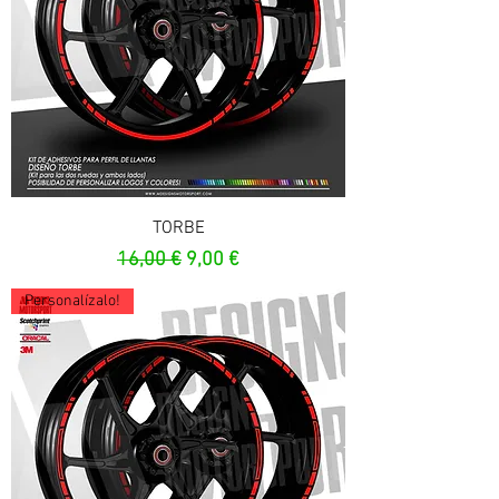
TORBE
Prezzo regolare
Prezzo scontato
16,00 €
9,00 €
Personalízalo!