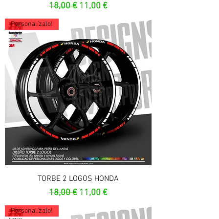
Prezzo regolare
Prezzo scontato
18,00 €
11,00 €
Personalízalo!
TORBE 2 LOGOS HONDA
Prezzo regolare
Prezzo scontato
18,00 €
11,00 €
Personalízalo!