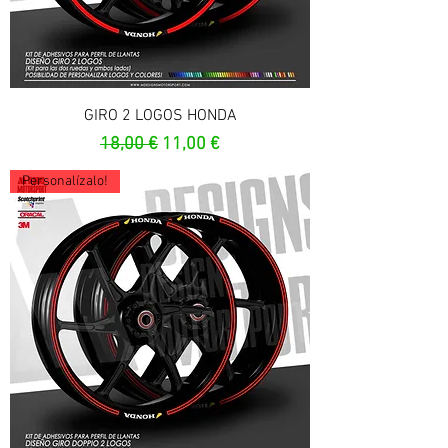
GIRO 2 LOGOS HONDA
Prezzo regolare
Prezzo scontato
18,00 €
11,00 €
Personalízalo!