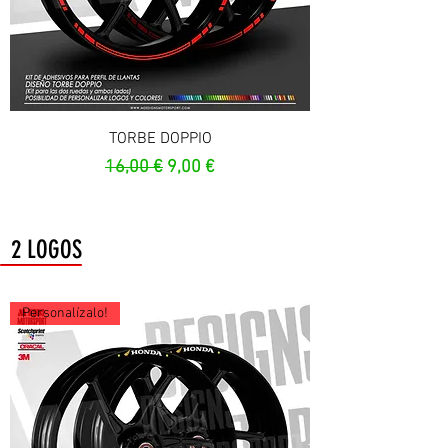
TORBE DOPPIO
Prezzo regolare
Prezzo scontato
16,00 €
9,00 €
2 LOGOS
Personalízalo!