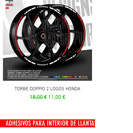
TORBE DOPPIO 2 LOGOS HONDA
Prezzo regolare
Prezzo scontato
18,00 €
11,00 €
OS PARA INTERIOR DE LLANTAS