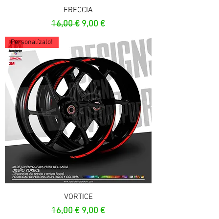
FRECCIA
Prezzo regolare
Prezzo scontato
16,00 €
9,00 €
Personalízalo!
VORTICE
Prezzo regolare
Prezzo scontato
16,00 €
9,00 €