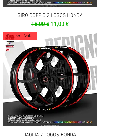
GIRO DOPPIO 2 LOGOS HONDA
Prezzo regolare
Prezzo scontato
18,00 €
11,00 €
Personalízalo!
TAGLIA 2 LOGOS HONDA