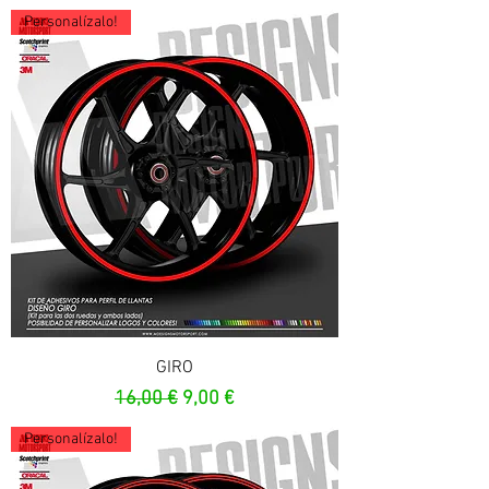
Personalízalo!
GIRO
Prezzo regolare
Prezzo scontato
16,00 €
9,00 €
Personalízalo!