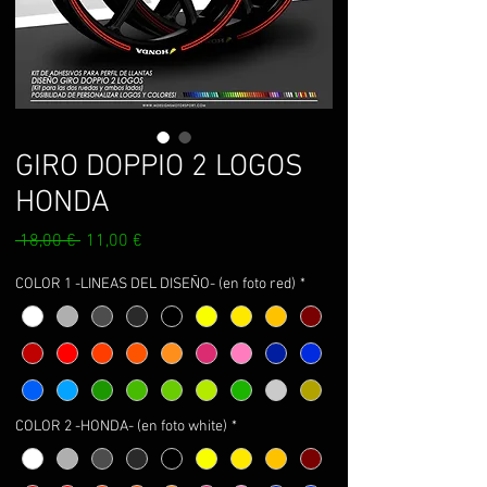
GIRO DOPPIO 2 LOGOS
HONDA
Prezzo
Prezzo
 18,00 € 
11,00 €
regolare
scontato
COLOR 1 -LINEAS DEL DISEÑO- (en foto red)
*
COLOR 2 -HONDA- (en foto white)
*