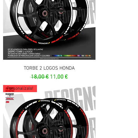
TORBE 2 LOGOS HONDA
Prezzo regolare
Prezzo scontato
18,00 €
11,00 €
Personalízalo!