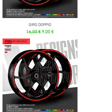
GIRO DOPPIO
Prezzo regolare
Prezzo scontato
16,00 €
9,00 €
Personalízalo!