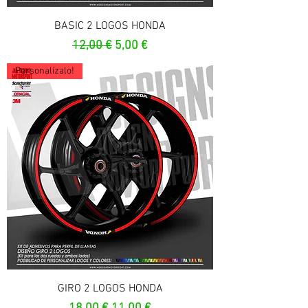
BASIC 2 LOGOS HONDA
Prezzo regolare
Prezzo scontato
12,00 €
5,00 €
Personalízalo!
GIRO 2 LOGOS HONDA
Prezzo regolare
Prezzo scontato