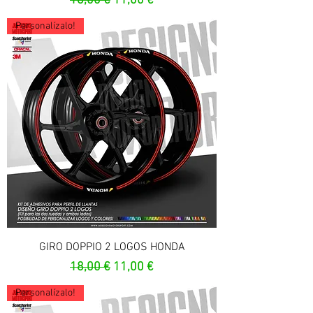
18,00 €
11,00 €
Personalízalo!
GIRO DOPPIO 2 LOGOS HONDA
Prezzo regolare
Prezzo scontato
18,00 €
11,00 €
Personalízalo!