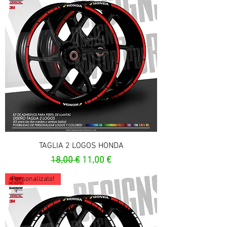
TAGLIA 2 LOGOS HONDA
Prezzo regolare
Prezzo scontato
18,00 €
11,00 €
Personalízalo!