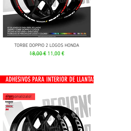
TORBE DOPPIO 2 LOGOS HONDA
Prezzo regolare
Prezzo scontato
18,00 €
11,00 €
OS PARA INTERIOR DE LLANTAS
Personalízalo!