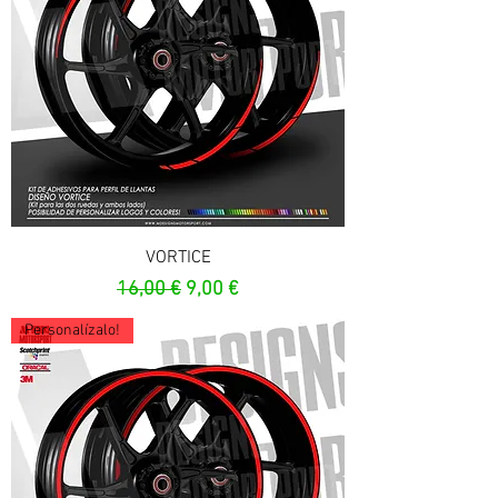
VORTICE
Prezzo regolare
Prezzo scontato
16,00 €
9,00 €
Personalízalo!