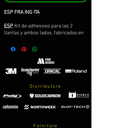
ESP FRA ING ITA
ESP
Kit de adhesivos para las 2
llantas y ambos lados, fabricados en
vinilo Premium de la máxima calidad.
Lo servimos por partes completas,
con la curvatura de la llanta y con
transportador para facilitar su
colocación. GARANTIA DE
CONSERVACION DE COLOR, ASPECTO
Y DIMENSIONES DURANTE 8 AÑOS.
Distributore
El kit incluye:
-adhesivos.
-instrucciones de cuidados y montaje.
PERSONALIZABLES:
Fornitore