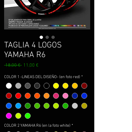
TAGLIA 4 LOGOS
YAMAHA R6
Prezzo
Prezzo
 18,00 € 
11,00 €
regolare
scontato
COLOR 1 -LINEAS DEL DISEÑO- (en foto red)
*
COLOR 2 YAMAHA R6 (en la foto white)
*