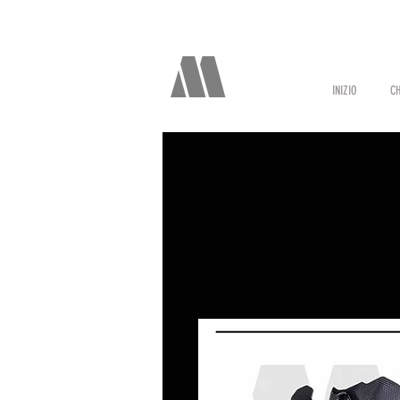
INIZIO
CH