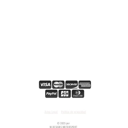
i
s
Sicuro pagamento online
Condiciones y términos generales
Aviso Legal
Política de privacidad
© 2025 por
M-DESIGNS MOTORSPORT