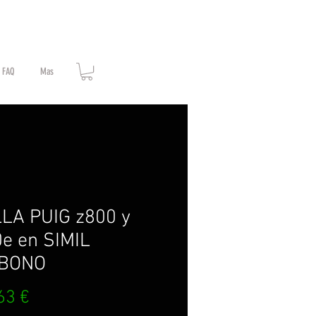
FAQ
Mas
LA PUIG z800 y
e en SIMIL
BONO
Prezzo
63 €