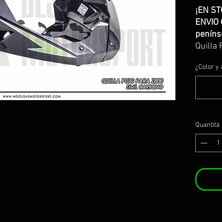
¡EN ST
ENVIO 
peníns
Quilla
simil 
¿Color y 
Fabrica
carbon
Se incl
homolo
puig (
Quantità
Motors