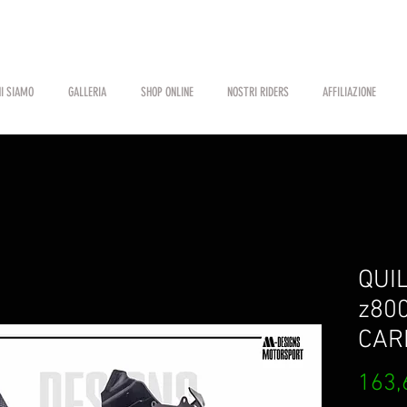
I SIAMO
GALLERIA
SHOP ONLINE
NOSTRI RIDERS
AFFILIAZIONE
QUIL
z800
CAR
163,