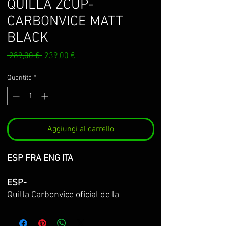
QUILLA ZCUP-
CARBONVICE MATT
BLACK
Prezzo
Prezzo
 289,00 € 
239,00 €
regolare
scontato
Quantità
*
Aggiungi al carrello
ESP FRA ENG ITA
ESP-
Quilla Carbonvice oficial de la
European ZCup para
Z900/Z900E/Z900SE 20-21-22-