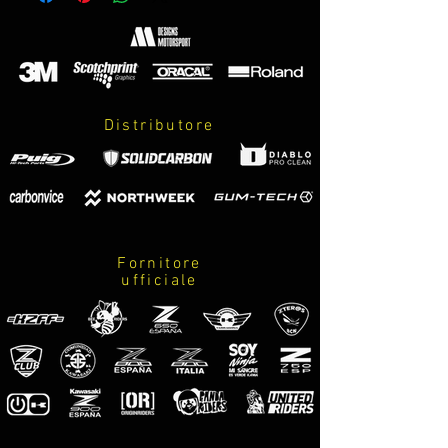
23 en negro mate, se incluye
protector térmico para el interior de la
quilla y anclajes.
PARA MOTO CON O SIN CATALIZADOR
y CON COLECTORES ORIGINALES O DE
Distributore
CUALQUIER FABRICANTE, EXCEPTO
SCPROJECT Y ARROW.
agotada? puedes realizar reserva en
el siguiente link:
https://www.mdesignsmotorsport.co
m/reservaquillacarbonvice
Fornitore
ufficiale
FRA-
Sabot Carbonvice officiel de
l'European ZCup pour
Z900/Z900E/Z900SE 20-21-22-
23 chez un Noir matt, un protecteur
thermique est inclus pour l'intérieur
de la quille et d'ancrages.
POUR MOTO