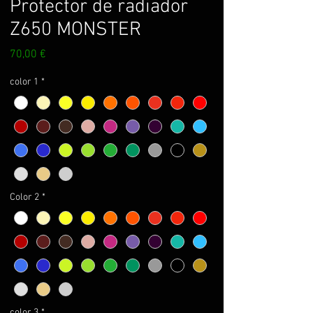
Protector de radiador
Z650 MONSTER
Prezzo
70,00 €
color 1
*
Color 2
*
color 3
*