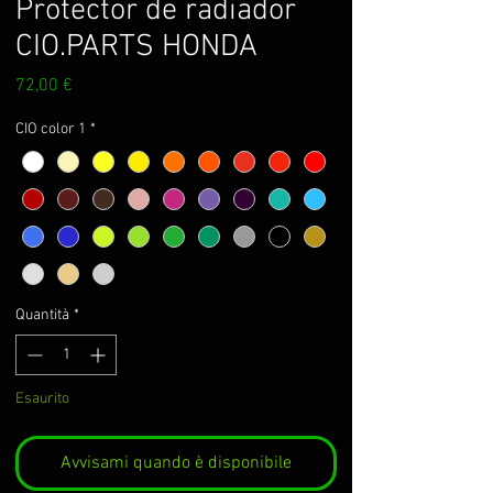
Protector de radiador
CIO.PARTS HONDA
Prezzo
72,00 €
CIO color 1
*
Quantità
*
Esaurito
Avvisami quando è disponibile