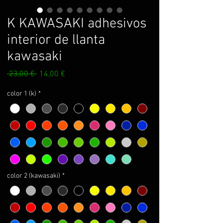
K KAWASAKI adhesivos
interior de llanta
kawasaki
Prezzo
Prezzo
 23,00 € 
14,00 €
regolare
scontato
color 1 (k)
*
color 2 (kawasaki)
*