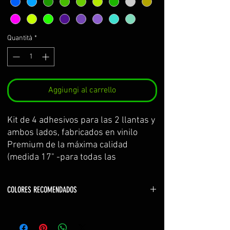
Quantità
*
Aggiungi al carrello
Kit de 4 adhesivos para las 2 llantas y
ambos lados, fabricados en vinilo
Premium de la máxima calidad
(medida 17" -para todas las
kawasaki-)
Se sirve por partes y con
COLORES RECOMENDADOS
transportador para facilitar su
colocación.
Color logos: blanco (white) o mismo que la
El kit incluye: adhesivos e
motocicleta