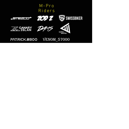
M-Pro
Riders
Fotografi
ufficiali
M-Designs