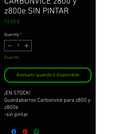
CARBONVICE z800 y
z800e SIN PINTAR
Prezzo
72,00 €
Quantità
*
Esaurito
Avvisami quando è disponibile
¡EN STOCK!
Guardabarros Carbonvice para z800 y
z800e
-sin pintar
Diseño renovado con lineas mas