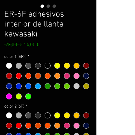
ER-6F adhesivos
interior de llanta
kawasaki
Prezzo
Prezzo
 23,00 € 
14,00 €
regolare
scontato
color 1 (ER-)
*
color 2 (6F)
*