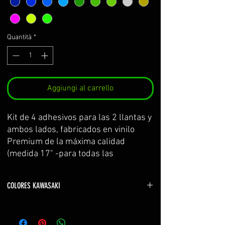
Quantità
*
Aggiungi al carrello
Kit de 4 adhesivos para las 2 llantas y 
ambos lados, fabricados en vinilo 
Premium de la máxima calidad 
(medida 17" -para todas las 
kawasaki-)
Se sirve por partes y con 
COLORES KAWASAKI
transportador para facilitar su 
colocación.
verde kawasaki YELLOW GREEN
El kit incluye: adhesivos e 
naranja z800 ORANGE