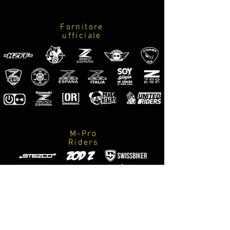
Fornitore
ufficiale
M-Pro
Riders
Fotografi
ufficiali