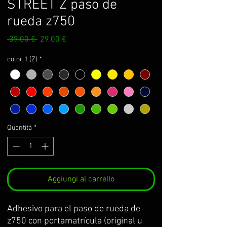
STREET Z paso de
rueda z750
Prezzo
Prezzo
 39,00 € 
29,00 €
regolare
scontato
color 1 (Z)
*
Quantità
*
Aggiungi al carrello
Adhesivo para el paso de rueda de 
z750 con portamatrícula (original u 