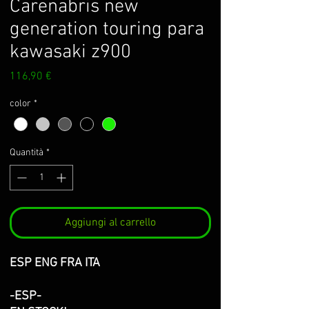
Carenabris new
generation touring para
kawasaki z900
Prezzo
116,90 €
color
*
Quantità
*
Aggiungi al carrello
ESP ENG FRA ITA
-ESP-