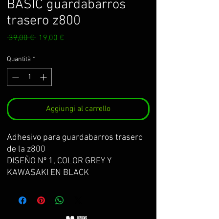
BASIC guardabarros
trasero z800
Prezzo
Prezzo
 39,00 € 
19,00 €
regolare
scontato
Quantità
*
Aggiungi al carrello
Adhesivo para guardabarros trasero
de la z800
DISEÑO Nº 1, COLOR GREY Y
KAWASAKI EN BLACK