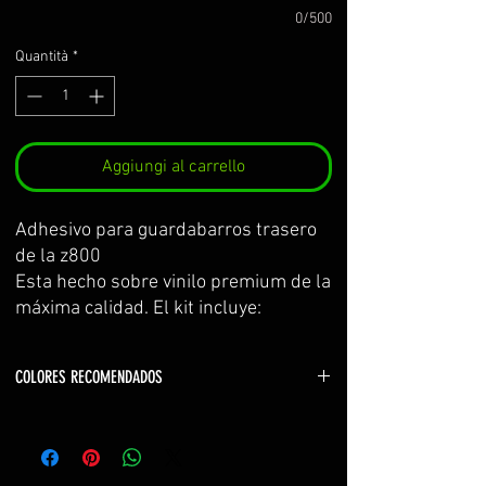
0/500
Quantità
*
Aggiungi al carrello
Adhesivo para guardabarros trasero 
de la z800
Esta hecho sobre vinilo premium de la 
máxima calidad. El kit incluye: 
adhesivos decoración e instrucciones 
de cuidados y montaje.
COLORES RECOMENDADOS
PERSONALIZABLE!
color 1 (base) color a escoger o color a juego con
decoración existente
Logos prefijados
color 2 (kawasaki) blanco (white) o negro (black)