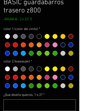
BASIC guardabarros
trasero z800
Prezzo
Prezzo
 39,00 € 
24,00 €
regolare
scontato
color 1 (color del vinilo)
*
color 2 (kawasaki)
*
¿Que diseño quieres, 1 o 2?
*