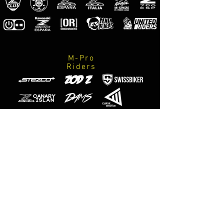
M-Pro
Riders
Fotografi
ufficiali
M-Designs