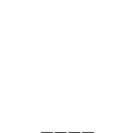
i
s
Sicuro pagamento online