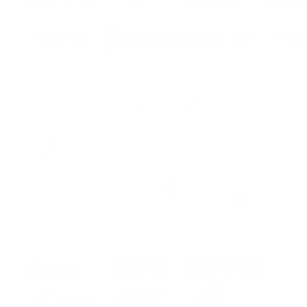
re
e
e