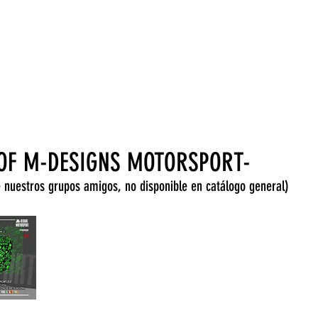
SOYNINJA-1
ROS, 10% DE DESCUENTO! (para tienda online y excluyendo produc
 OF M-DESIGNS MOTORSPORT-
 nuestros grupos amigos, no disponible en catálogo general)