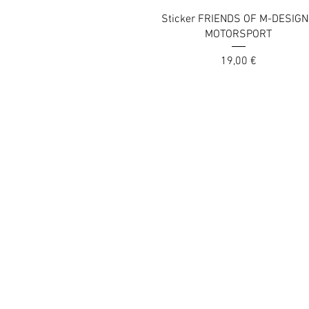
Vista rapida
Sticker FRIENDS OF M-DESIG
MOTORSPORT
Prezzo
19,00 €